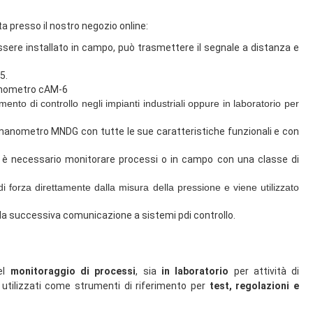
ita presso il nostro negozio online:
ssere installato in campo, può trasmettere il segnale a distanza e
5.
manometro cAM-6
ento di controllo negli impianti industriali oppure in laboratorio per
 manometro MNDG con tutte le sue caratteristiche funzionali e con
dove è necessario monitorare processi o in campo con una classe di
 forza direttamente dalla misura della pressione e viene utilizzato
e e la successiva comunicazione a sistemi pdi controllo.
nel
monitoraggio di processi
, sia
in laboratorio
per attività di
utilizzati come strumenti di riferimento per
test, regolazioni e