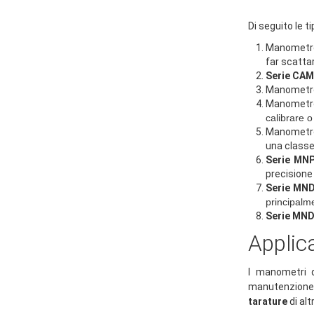
Di seguito le t
Manometro 
far scatta
Serie CAM
Manometro 
Manometro 
calibrare o
Manometro 
una classe
Serie MN
precisione 
Serie MN
principalme
Serie MN
Applica
I manometri d
manutenzione 
tarature
di alt