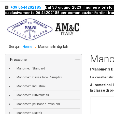
+39 0644202185
Dal 30 giugno 2023 il numero telefon
esclusivamente 06 44202185 per comunicazioni/ordini
fra
Sei qui:
Home
Manometri digitali
Manom
Pressione
Manometri Standard
I
Manometri Di
La caratteristi
Manometri Cassa Inox Riempibili
Automazioni 
Manometri Industriali
la
classe di p
Manometri Differenziali
Manometri per Basse Pressioni
Manometri Digitali