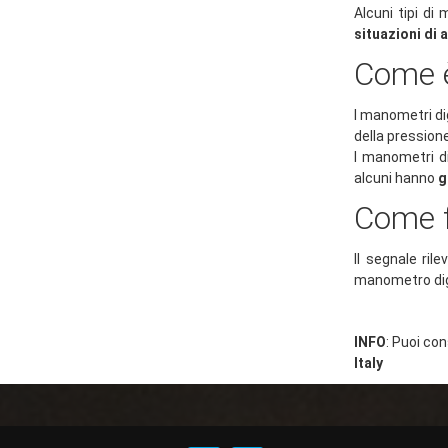
Alcuni tipi di
situazioni di 
Come è
I manometri d
della pression
I manometri di
alcuni hanno
g
Come f
Il segnale ril
manometro dig
INFO
: Puoi co
Italy