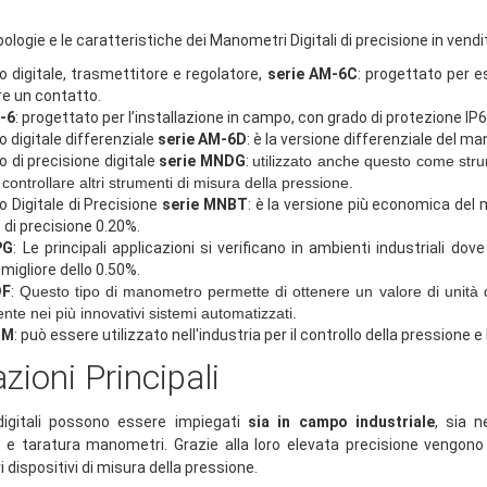
ipologie e le caratteristiche dei Manometri Digitali di precisione in vend
digitale, trasmettitore e regolatore,
serie AM-6C
: progettato per e
re un contatto.
-6
: progettato per l’installazione in campo, con grado di protezione IP6
digitale differenziale
serie AM-6D
: è la versione differenziale del 
di precisione digitale
serie MNDG
:
utilizzato anche questo come strum
 controllare altri strumenti di misura della pressione.
Digitale di Precisione
serie MNBT
: è la versione più economica del
 di precisione 0.20%.
PG
: Le principali applicazioni si verificano in ambienti industriali 
migliore dello 0.50%.
DF
:
Questo tipo di manometro permette di ottenere un valore di unità di
nte nei più innovativi sistemi automatizzati.
DM
: può essere utilizzato nell'industria per il controllo della pression
zioni Principali
igitali possono essere impiegati
sia in campo industriale
, sia 
e taratura manometri. Grazie alla loro elevata precisione vengono 
ri dispositivi di misura della pressione.