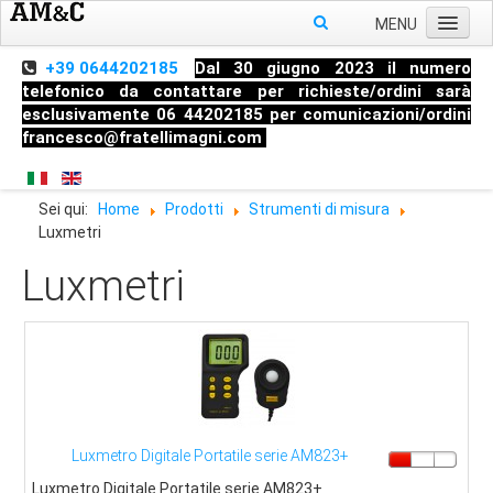
MENU
Home
+39 0644202185
Dal 30 giugno 2023 il numero
telefonico da contattare per richieste/ordini sarà
Chi siamo
esclusivamente 06 44202185 per comunicazioni/ordini
francesco@fratellimagni.com
Prodotti
Pressione
Sei qui:
Home
Prodotti
Strumenti di misura
Temperatura
Luxmetri
Livello
Luxmetri
Strumenti di misura
Raccorderia industriale
Blog
Manometri
Termometri
Luxmetro Digitale Portatile serie AM823+
Trasmettitori di Pressione
Luxmetro Digitale Portatile serie AM823+