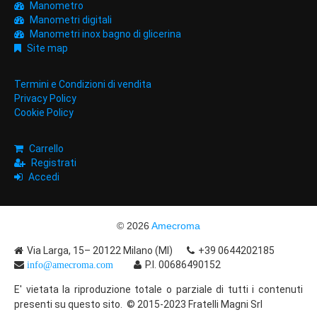
Manometro
Manometri digitali
Manometri inox bagno di glicerina
Site map
Termini e Condizioni di vendita
Privacy Policy
Cookie Policy
Carrello
Registrati
Accedi
© 2026
Amecroma
Via Larga, 15– 20122 Milano (MI)
+39 0644202185
P.I. 00686490152
info@amecroma.com
E' vietata la riproduzione totale o parziale di tutti i contenuti
presenti su questo sito. © 2015-2023 Fratelli Magni Srl