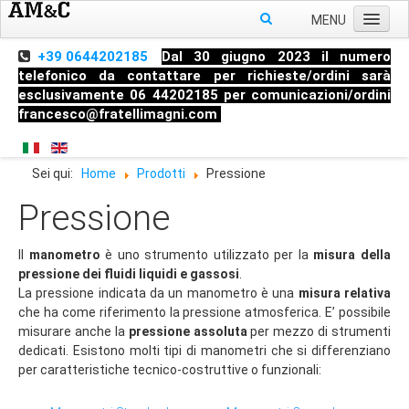
MENU
Home
+39 0644202185
Dal 30 giugno 2023 il numero
telefonico da contattare per richieste/ordini sarà
Chi siamo
esclusivamente 06 44202185 per comunicazioni/ordini
francesco@fratellimagni.com
Prodotti
Pressione
Sei qui:
Home
Prodotti
Pressione
Temperatura
Pressione
Livello
Strumenti di misura
Il
manometro
è uno strumento utilizzato per la
misura della
Raccorderia industriale
pressione dei fluidi liquidi e gassosi
.
La pressione indicata da un manometro è una
misura relativa
Blog
che ha come riferimento la pressione atmosferica. E’ possibile
misurare anche la
pressione assoluta
per mezzo di strumenti
Manometri
dedicati. Esistono molti tipi di manometri che si differenziano
Termometri
per caratteristiche tecnico-costruttive o funzionali:
Trasmettitori di Pressione