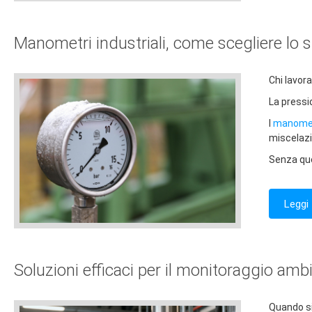
Manometri industriali, come scegliere lo 
Chi lavor
La pressi
I
manometr
miscelazi
Senza que
Leggi 
Soluzioni efficaci per il monitoraggio amb
Quando si