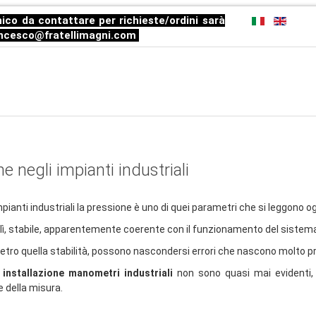
ico da contattare per richieste/ordini sarà
ncesco@fratellimagni.com
e negli impianti industriali
mpianti industriali la pressione è uno di quei parametri che si leggono 
 è lì, stabile, apparentemente coerente con il funzionamento del sistem
ietro quella stabilità, possono nascondersi errori che nascono molto p
 installazione manometri industriali
non sono quasi mai evidenti, 
e della misura.