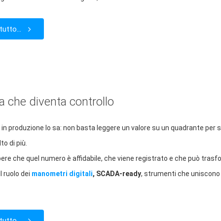
tutto...
a che diventa controllo
 in produzione lo sa: non basta leggere un valore su un quadrante per se
o di più.
ere che quel numero è affidabile, che viene registrato e che può trasf
l ruolo dei
manometri digitali
, SCADA-ready
, strumenti che uniscono 
tutto...