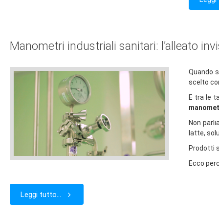
Manometri industriali sanitari: l’alleato invi
Quando si
scelto co
E tra le 
manometri
Non parli
latte, so
Prodotti s
Ecco perc
Leggi tutto...