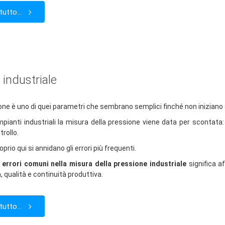
tutto...
 industriale
one è uno di quei parametri che sembrano semplici finché non iniziano 
impianti industriali la misura della pressione viene data per scontata: 
rollo.
prio qui si annidano gli errori più frequenti.
i
errori comuni nella misura della pressione industriale
significa a
, qualità e continuità produttiva.
tutto...