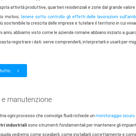
spita attività produttive, quartieri residenziali e zone dal grande valor
to motivo,
tenere sotto controllo gli effetti delle lavorazioni sull’am
ù sostenibile la crescita delle imprese e tutelare il territorio in cui viv
imi anni, abbiamo visto come le aziende romane abbiano iniziato a guar
asta registrare i dati: serve comprenderli, interpretarli e usarli per mi
tutto...
ne e manutenzione
tria ogni processo che coinvolge fluidi richiede un
monitoraggio sicuro 
i industriali
sono strumenti fondamentali per mantenere gli impianti in
 guida vedremo come sceglierli, come installarli correttamente e com