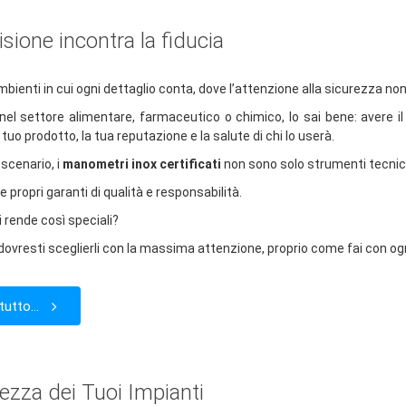
sione incontra la fiducia
mbienti in cui ogni dettaglio conta, dove l’attenzione alla sicurezza n
 nel settore alimentare, farmaceutico o chimico, lo sai bene: avere il
l tuo prodotto, la tua reputazione e la salute di chi lo userà.
 scenario, i
manometri inox certificati
non sono solo strumenti tecnici
e propri garanti di qualità e responsabilità.
i rende così speciali?
dovresti sceglierli con la massima attenzione, proprio come fai con ogn
tutto...
rezza dei Tuoi Impianti