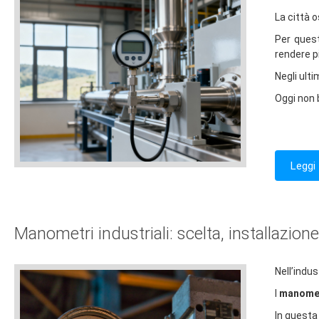
La città o
Per ques
rendere pi
Negli ult
Oggi non b
Leggi 
Manometri industriali: scelta, installazio
Nell’indus
I
manometr
In questa