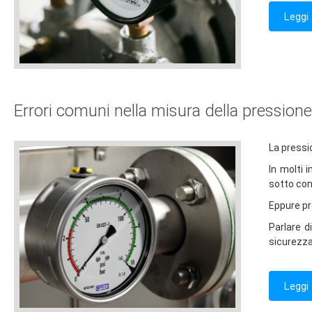
Leggi 
Errori comuni nella misura della pressione
La pressi
In molti 
sotto cont
Eppure pro
Parlare d
sicurezza
Leggi 