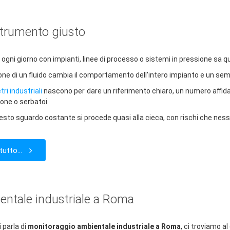
strumento giusto
a ogni giorno con impianti, linee di processo o sistemi in pressione sa
one di un fluido cambia il comportamento dell’intero impianto e un semp
i industriali
nascono per dare un riferimento chiaro, un numero affid
one o serbatoi.
sto sguardo costante si procede quasi alla cieca, con rischi che nes
tutto...
ientale industriale a Roma
 parla di
monitoraggio ambientale industriale a Roma
, ci troviamo al