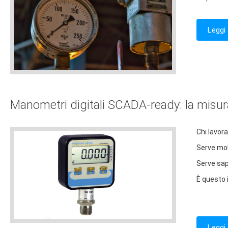
Leggi 
Manometri digitali SCADA-ready: la misur
Chi lavora
Serve molt
Serve sap
È questo i
Leggi 