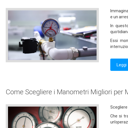
Immagina 
e un arre
In quest
quotidia
Essi mon
interruzio
Leggi 
Come Scegliere i Manometri Migliori per 
Scegliere
Che si tr
un’operaz