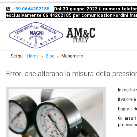
+39 0644202185
Dal 30 giugno 2023 il numero telefon
esclusivamente 06 44202185 per comunicazioni/ordini
fra
Sei qui:
Home
Blog
Manometri
Errori che alterano la misura della pression
In molti i
Il valore
Eppure, d
Gli
errori
precision