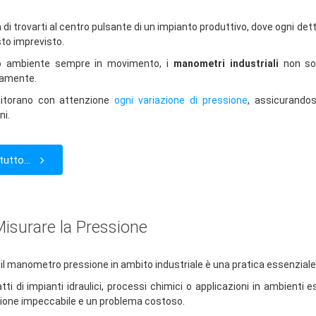
di trovarti al centro pulsante di un impianto produttivo, dove ogni detta
sto imprevisto.
o ambiente sempre in movimento, i
manometri industriali
non son
namente.
itorano con attenzione
ogni variazione di pressione
, assicurandos
ni.
tutto...
Misurare la Pressione
 il manometro pressione in ambito industriale è una pratica essenziale p
atti di impianti idraulici, processi chimici o applicazioni in ambienti 
ione impeccabile e un problema costoso.