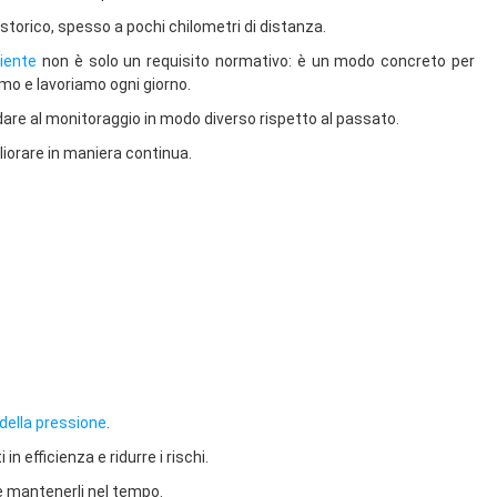
e storico, spesso a pochi chilometri di distanza.
biente
non è solo un requisito normativo: è un modo concreto per
iamo e lavoriamo ogni giorno.
dare al monitoraggio in modo diverso rispetto al passato.
gliorare in maniera continua.
della pressione
.
 efficienza e ridurre i rischi.
e mantenerli nel tempo.