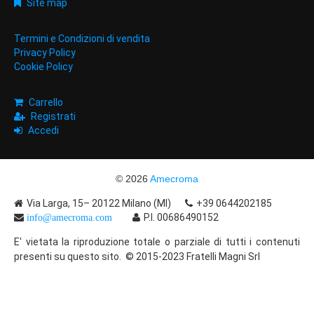
Site map
Termini e Condizioni di vendita
Privacy Policy
Cookie Policy
Carrello
Registrati
Accedi
© 2026
Amecroma
Via Larga, 15– 20122 Milano (MI)
+39 0644202185
P.I. 00686490152
info@amecroma.com
E' vietata la riproduzione totale o parziale di tutti i contenuti
presenti su questo sito. © 2015-2023 Fratelli Magni Srl