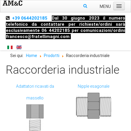
MENU
Home
+39 0644202185
Dal 30 giugno 2023 il numero
telefonico da contattare per richieste/ordini sarà
Chi siamo
esclusivamente 06 44202185 per comunicazioni/ordini
francesco@fratellimagni.com
Prodotti
Pressione
Sei qui:
Home
Prodotti
Raccorderia industriale
Temperatura
Raccorderia industriale
Livello
Strumenti di misura
Adattatori ricavati da
Nipple esagonale
Raccorderia industriale
Blog
massello
Manometri
Termometri
Trasmettitori di Pressione